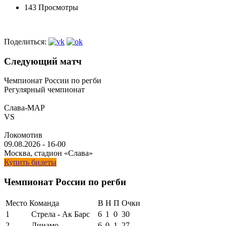
143 Просмотры
Поделиться:
Следующий матч
Чемпионат России по регби
Регулярный чемпионат
Слава-МАР
VS
Локомотив
09.08.2026
-
16-00
Москва, стадион «Слава»
Купить билеты
Чемпионат России по регби
Место
Команда
В
Н
П
Очки
1
Стрела - Ак Барс
6
1
0
30
2
Динамо
6
0
1
27