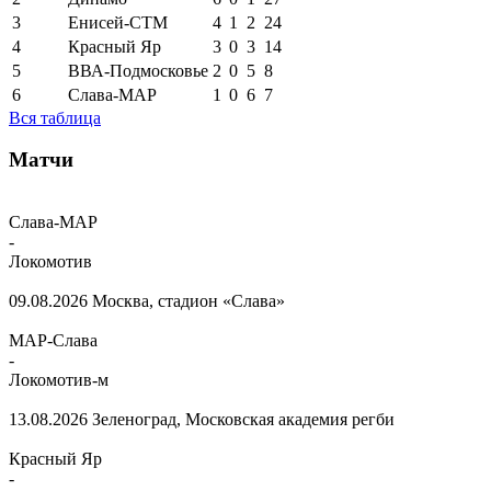
3
Енисей-СТМ
4
1
2
24
4
Красный Яр
3
0
3
14
5
ВВА-Подмосковье
2
0
5
8
6
Слава-МАР
1
0
6
7
Вся таблица
Матчи
Слава-МАР
-
Локомотив
09.08.2026
Москва, стадион «Слава»
МАР-Слава
-
Локомотив-м
13.08.2026
Зеленоград, Московская академия регби
Красный Яр
-