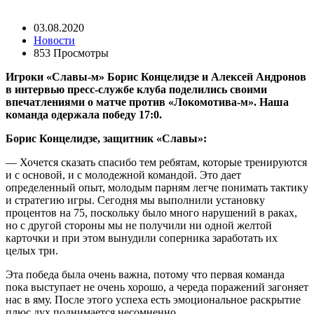
03.08.2020
Новости
853 Просмотры
Игроки «Славы-м» Борис Концелидзе и Алексей Андронов
в интервью пресс-службе клуба поделились своими
впечатлениями о матче против «Локомотива-м». Наша
команда одержала победу 17:0.
Борис Концелидзе, защитник «Славы»:
— Хочется сказать спасибо тем ребятам, которые тренируются
и с основой, и с молодежной командой. Это дает
определенный опыт, молодым парням легче понимать тактику
и стратегию игры. Сегодня мы выполнили установку
процентов на 75, поскольку было много нарушений в раках,
но с другой стороны мы не получили ни одной желтой
карточки и при этом вынудили соперника заработать их
целых три.
Эта победа была очень важна, потому что первая команда
пока выступает не очень хорошо, а череда поражений загоняет
нас в яму. После этого успеха есть эмоциональное раскрытие
плюс дух поднимается несомненно.