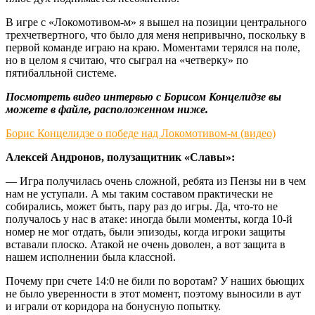
В игре с «Локомотивом-м» я вышел на позиции центрального
трехчетвертного, что было для меня непривычно, поскольку в
первой команде играю на краю. Моментами терялся на поле,
но в целом я считаю, что сыграл на «четверку» по
пятибалльной системе.
Посмотреть видео интервью с Борисом Концелидзе вы
можете в файле, расположенном ниже.
Борис Концелидзе о победе над Локомотивом-м (видео)
Алексей Андронов, полузащитник «Славы»:
— Игра получилась очень сложной, ребята из Пензы ни в чем
нам не уступали. А мы таким составом практически не
собирались, может быть, пару раз до игры. Да, что-то не
получалось у нас в атаке: иногда были моменты, когда 10-й
номер не мог отдать, были эпизоды, когда игроки защиты
вставали плоско. Атакой не очень доволен, а вот защита в
нашем исполнении была классной.
Почему при счете 14:0 не били по воротам? У наших бьющих
не было уверенности в этот момент, поэтому выносили в аут
и играли от коридора на бонусную попытку.