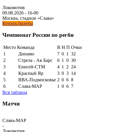
Локомотив
09.08.2026
-
16-00
Москва, стадион «Слава»
Купить билеты
Чемпионат России по регби
Место
Команда
В
Н
П
Очки
1
Динамо
7
0
1
32
2
Стрела - Ак Барс
6
1
0
30
3
Енисей-СТМ
4
1
2
24
4
Красный Яр
3
0
3
14
5
ВВА-Подмосковье
2
0
6
8
6
Слава-МАР
1
0
6
7
Вся таблица
Матчи
Слава-МАР
-
Локомотив