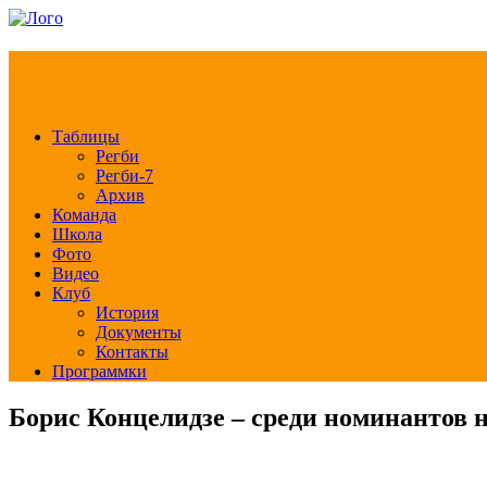
РЕГБИ КЛУБ СЛА
Таблицы
Регби
Регби-7
Архив
Команда
Школа
Фото
Видео
Клуб
История
Документы
Контакты
Программки
Борис Концелидзе – среди номинантов н