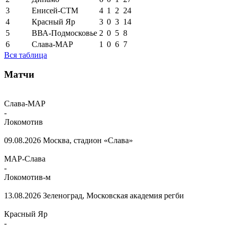
3
Енисей-СТМ
4
1
2
24
4
Красный Яр
3
0
3
14
5
ВВА-Подмосковье
2
0
5
8
6
Слава-МАР
1
0
6
7
Вся таблица
Матчи
Слава-МАР
-
Локомотив
09.08.2026
Москва, стадион «Слава»
МАР-Слава
-
Локомотив-м
13.08.2026
Зеленоград, Московская академия регби
Красный Яр
-