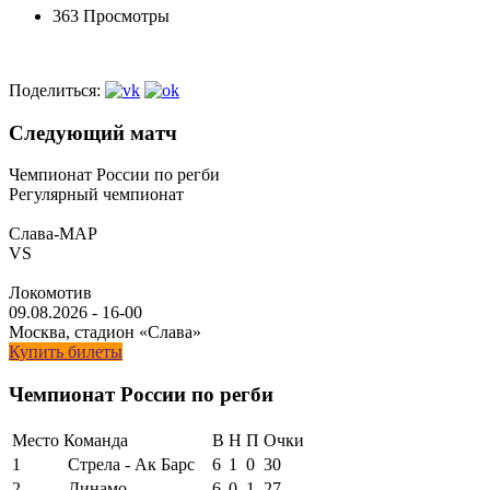
363 Просмотры
Поделиться:
Следующий матч
Чемпионат России по регби
Регулярный чемпионат
Слава-МАР
VS
Локомотив
09.08.2026
-
16-00
Москва, стадион «Слава»
Купить билеты
Чемпионат России по регби
Место
Команда
В
Н
П
Очки
1
Стрела - Ак Барс
6
1
0
30
2
Динамо
6
0
1
27