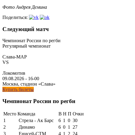
Фото Андрея Демина
Поделиться:
Следующий матч
Чемпионат России по регби
Регулярный чемпионат
Слава-МАР
VS
Локомотив
09.08.2026
-
16-00
Москва, стадион «Слава»
Купить билеты
Чемпионат России по регби
Место
Команда
В
Н
П
Очки
1
Стрела - Ак Барс
6
1
0
30
2
Динамо
6
0
1
27
3
Енисей-СТМ
4
1
2
24