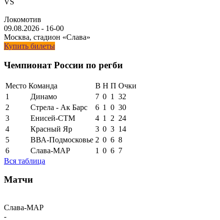
VS
Локомотив
09.08.2026
-
16-00
Москва, стадион «Слава»
Купить билеты
Чемпионат России по регби
Место
Команда
В
Н
П
Очки
1
Динамо
7
0
1
32
2
Стрела - Ак Барс
6
1
0
30
3
Енисей-СТМ
4
1
2
24
4
Красный Яр
3
0
3
14
5
ВВА-Подмосковье
2
0
6
8
6
Слава-МАР
1
0
6
7
Вся таблица
Матчи
Слава-МАР
-