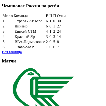
Чемпионат России по регби
Место
Команда
В
Н
П
Очки
1
Стрела - Ак Барс
6
1
0
30
2
Динамо
6
0
1
27
3
Енисей-СТМ
4
1
2
24
4
Красный Яр
3
0
3
14
5
ВВА-Подмосковье
2
0
5
8
6
Слава-МАР
1
0
6
7
Вся таблица
Матчи