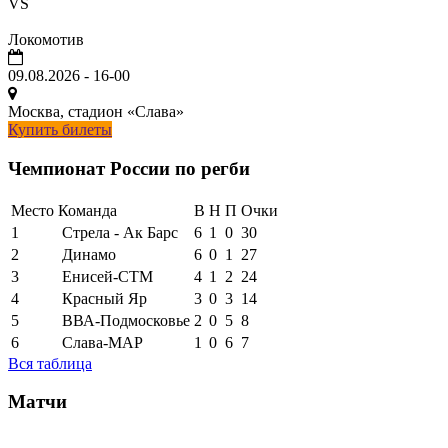
VS
Локомотив
09.08.2026
-
16-00
Москва, стадион «Слава»
Купить билеты
Чемпионат России по регби
Место
Команда
В
Н
П
Очки
1
Стрела - Ак Барс
6
1
0
30
2
Динамо
6
0
1
27
3
Енисей-СТМ
4
1
2
24
4
Красный Яр
3
0
3
14
5
ВВА-Подмосковье
2
0
5
8
6
Слава-МАР
1
0
6
7
Вся таблица
Матчи