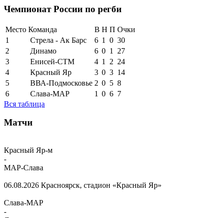
Чемпионат России по регби
Место
Команда
В
Н
П
Очки
1
Стрела - Ак Барс
6
1
0
30
2
Динамо
6
0
1
27
3
Енисей-СТМ
4
1
2
24
4
Красный Яр
3
0
3
14
5
ВВА-Подмосковье
2
0
5
8
6
Слава-МАР
1
0
6
7
Вся таблица
Матчи
Красный Яр-м
-
МАР-Слава
06.08.2026
Красноярск, стадион «Красный Яр»
Слава-МАР
-