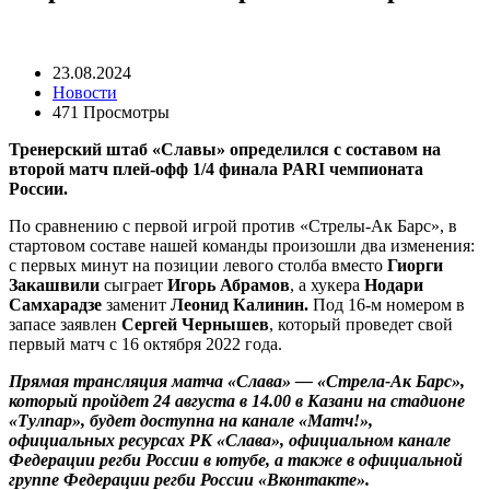
23.08.2024
Новости
471 Просмотры
Тренерский штаб «Славы» определился с составом на
второй матч плей-офф 1/4 финала PARI чемпионата
России.
По сравнению с первой игрой против «Стрелы-Ак Барс», в
стартовом составе нашей команды произошли два изменения:
с первых минут на позиции левого столба вместо
Гиорги
Закашвили
сыграет
Игорь Абрамов
, а хукера
Нодари
Самхарадзе
заменит
Леонид Калинин.
Под 16-м номером в
запасе заявлен
Сергей Чернышев
, который проведет свой
первый матч с 16 октября 2022 года.
Прямая трансляция матча «Слава» — «Стрела-Ак Барс»,
который пройдет 24 августа в 14.00 в Казани на стадионе
«Тулпар», будет доступна на канале «Матч!»,
официальных ресурсах РК «Слава», официальном канале
Федерации регби России в ютубе, а также в официальной
группе Федерации регби России «Вконтакте».