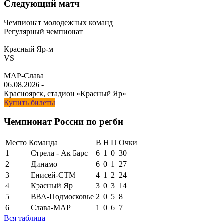
Следующий матч
Чемпионат молодежных команд
Регулярный чемпионат
Красный Яр-м
VS
МАР-Слава
06.08.2026
-
Красноярск, стадион «Красный Яр»
Купить билеты
Чемпионат России по регби
Место
Команда
В
Н
П
Очки
1
Стрела - Ак Барс
6
1
0
30
2
Динамо
6
0
1
27
3
Енисей-СТМ
4
1
2
24
4
Красный Яр
3
0
3
14
5
ВВА-Подмосковье
2
0
5
8
6
Слава-МАР
1
0
6
7
Вся таблица