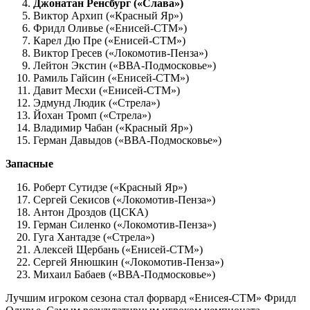
Джонатан Ренсбург («Слава»)
Виктор Архип («Красный Яр»)
Фридл Оливье («Енисей-СТМ»)
Карел Дю Пре («Енисей-СТМ»)
Виктор Гресев («Локомотив-Пенза»)
Лейтон Экстин («ВВА-Подмосковье»)
Рамиль Гайсин («Енисей-СТМ»)
Давит Месхи («Енисей-СТМ»)
Эдмунд Людик («Стрела»)
Йохан Тромп («Стрела»)
Владимир Чабан («Красный Яр»)
Герман Давыдов («ВВА-Подмосковье»)
Запасные
Роберт Сутидзе («Красный Яр»)
Сергей Секисов («Локомотив-Пенза»)
Антон Дроздов (ЦСКА)
Герман Силенко («Локомотив-Пенза»)
Гуга Хантадзе («Стрела»)
Алексей Щербань («Енисей-СТМ»)
Сергей Янюшкин («Локомотив-Пенза»)
Михаил Бабаев («ВВА-Подмосковье»)
Лучшим игроком сезона стал форвард «Енисея-СТМ» Фридл