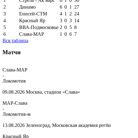
1
Стрела - Ак Барс
6
1
0
30
2
Динамо
6
0
1
27
3
Енисей-СТМ
4
1
2
24
4
Красный Яр
3
0
3
14
5
ВВА-Подмосковье
2
0
5
8
6
Слава-МАР
1
0
6
7
Вся таблица
Матчи
Слава-МАР
-
Локомотив
09.08.2026
Москва, стадион «Слава»
МАР-Слава
-
Локомотив-м
13.08.2026
Зеленоград, Московская академия регби
Красный Яр