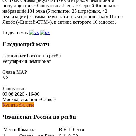
Оливье. Самым результативным игроком чемпионата
полузащитник «Локомотива-Пенза» Сергей Янюшкин,
набравший 184 очка (5 попыток, 25 штрафных, 42
реализации). Самым результативным по попыткам Питер
Якобс («Енисей-СТМ»), в активе которого 16 заносов.
Поделиться:
Следующий матч
Чемпионат России по регби
Регулярный чемпионат
Слава-МАР
VS
Локомотив
09.08.2026
-
16-00
Москва, стадион «Слава»
Купить билеты
Чемпионат России по регби
Место
Команда
В
Н
П
Очки