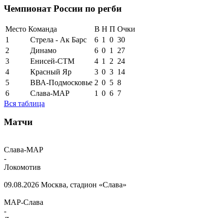
Чемпионат России по регби
Место
Команда
В
Н
П
Очки
1
Стрела - Ак Барс
6
1
0
30
2
Динамо
6
0
1
27
3
Енисей-СТМ
4
1
2
24
4
Красный Яр
3
0
3
14
5
ВВА-Подмосковье
2
0
5
8
6
Слава-МАР
1
0
6
7
Вся таблица
Матчи
Слава-МАР
-
Локомотив
09.08.2026
Москва, стадион «Слава»
МАР-Слава
-