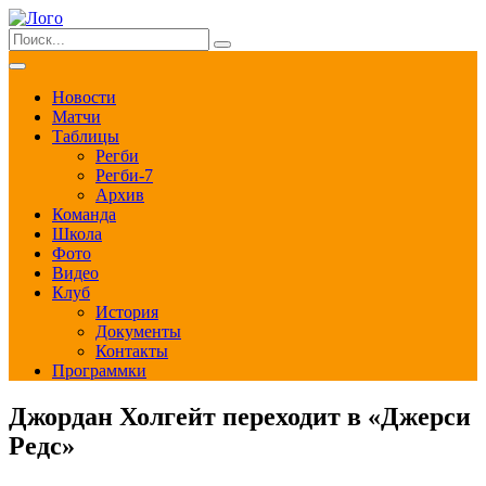
Новости
Матчи
Таблицы
Регби
Регби-7
Архив
Команда
Школа
Фото
Видео
Клуб
История
Документы
Контакты
Программки
Джордан Холгейт переходит в «Джерси
Редс»