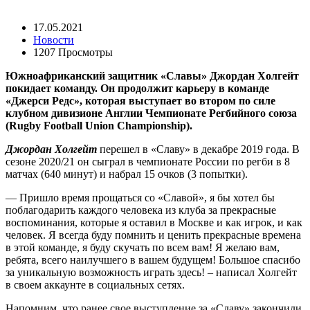
17.05.2021
Новости
1207 Просмотры
Южноафриканский защитник «Славы» Джордан Холгейт
покидает команду. Он продолжит карьеру в команде
«Джерси Редс», которая выступает во втором по силе
клубном дивизионе Англии Чемпионате Регбийного союза
(Rugby Football Union Championship).
Джордан Холгейт
перешел в «Славу» в декабре 2019 года. В
сезоне 2020/21 он сыграл в чемпионате России по регби в 8
матчах (640 минут) и набрал 15 очков (3 попытки).
— Пришло время прощаться со «Славой», я бы хотел бы
поблагодарить каждого человека из клуба за прекрасные
воспоминания, которые я оставил в Москве и как игрок, и как
человек. Я всегда буду помнить и ценить прекрасные времена
в этой команде, я буду скучать по всем вам! Я желаю вам,
ребята, всего наилучшего в вашем будущем! Большое спасибо
за уникальную возможность играть здесь! – написал Холгейт
в своем аккаунте в социальных сетях.
Напомним, что ранее свое выступление за «Славу» закончили