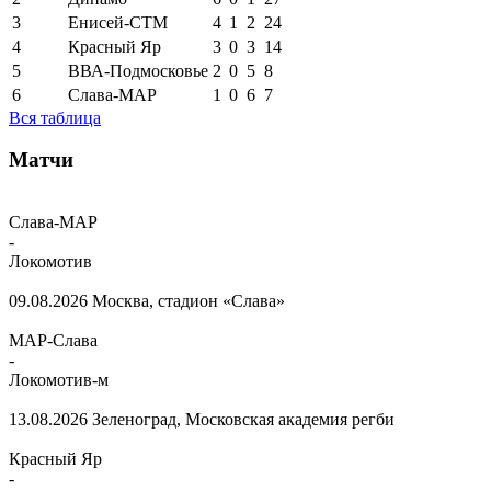
3
Енисей-СТМ
4
1
2
24
4
Красный Яр
3
0
3
14
5
ВВА-Подмосковье
2
0
5
8
6
Слава-МАР
1
0
6
7
Вся таблица
Матчи
Слава-МАР
-
Локомотив
09.08.2026
Москва, стадион «Слава»
МАР-Слава
-
Локомотив-м
13.08.2026
Зеленоград, Московская академия регби
Красный Яр
-