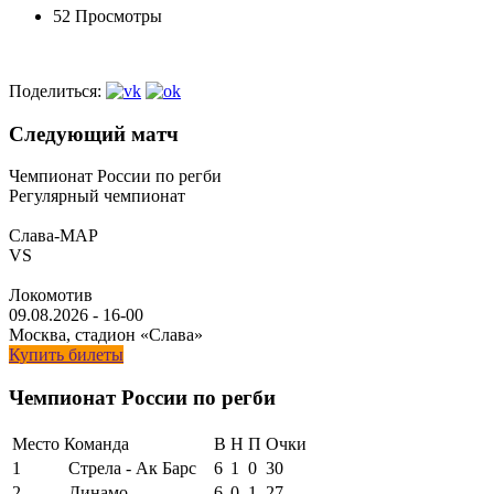
52 Просмотры
Поделиться:
Следующий матч
Чемпионат России по регби
Регулярный чемпионат
Слава-МАР
VS
Локомотив
09.08.2026
-
16-00
Москва, стадион «Слава»
Купить билеты
Чемпионат России по регби
Место
Команда
В
Н
П
Очки
1
Стрела - Ак Барс
6
1
0
30
2
Динамо
6
0
1
27