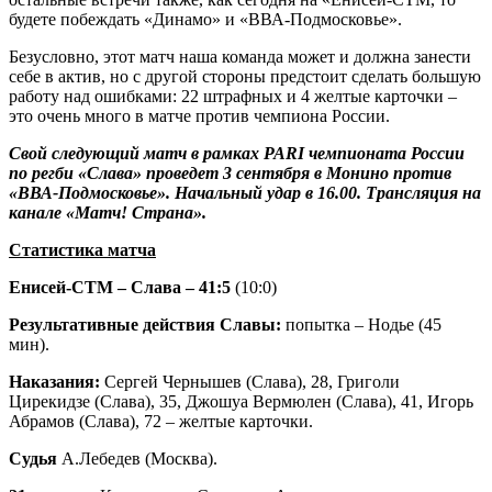
будете побеждать «Динамо» и «ВВА-Подмосковье».
Безусловно, этот матч наша команда может и должна занести
себе в актив, но с другой стороны предстоит сделать большую
работу над ошибками: 22 штрафных и 4 желтые карточки –
это очень много в матче против чемпиона России.
Свой следующий матч в рамках
PARI чемпионата России
по регби «Слава» проведет 3 сентября в Монино против
«ВВА-Подмосковье». Начальный удар в 16.00. Трансляция на
канале «Матч! Страна».
Статистика матча
Енисей-СТМ – Слава – 41:5
(10:0)
Результативные действия Славы:
попытка – Нодье (45
мин).
Наказания:
Сергей Чернышев (Слава), 28, Григоли
Цирекидзе (Слава), 35, Джошуа Вермюлен (Слава), 41, Игорь
Абрамов (Слава), 72 – желтые карточки.
Судья
А.Лебедев (Москва).