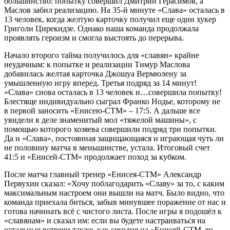
большинство: попытку совершил Дмитрий Герасимов, а
Маслов забил реализацию. На 35-й минуте «Слава» осталась в
13 человек, когда желтую карточку получил еще один хукер
Григоли Цирекидзе. Однако наша команда продолжала
проявлять героизм и смогла выстоять до перерыва.
Начало второго тайма получилось для «славян» крайне
неудачным: к попытке и реализации Тимур Маслова
добавилась желтая карточка Джошуа Вермюлену за
умышленную игру вперед. Третья подряд за 14 минут!
«Слава» снова осталась в 13 человек и…совершила попытку!
Блестяще индивидуально сыграл Франко Нодье, которому не
в первой заносить «Енисею-СТМ» – 17:5. А дальше все
увидели в деле знаменитый мол «тяжелой машины», с
помощью которого хозяева совершили подряд три попытки.
Да и «Слава», постоянная защищающаяся и играющая чуть ли
не половину матча в меньшинстве, устала. Итоговый счет
41:5 и «Енисей-СТМ» продолжает поход за кубком.
После матча главный тренер «Енисея-СТМ» Александр
Первухин сказал: «Хочу поблагодарить «Славу» за то, с каким
максимальным настроем они вышли на матч. Было видно, что
команда приехала биться, забыв минувшее поражение от нас и
готова начинать всё с чистого листа. После игры я подошёл к
«славянам» и сказал им: если вы будете настраиваться на
остальные встречи также, как сегодня на «Енисей-СТМ, то