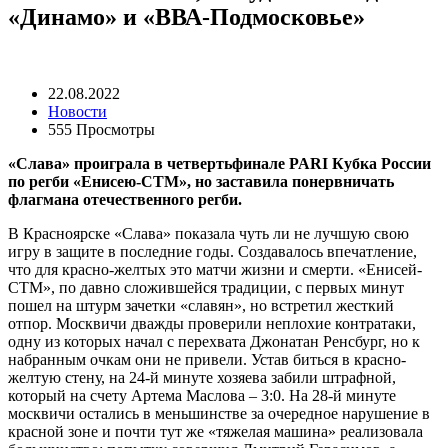
«Динамо» и «ВВА-Подмосковье»
22.08.2022
Новости
555 Просмотры
«Слава» проиграла в четвертьфинале
PARI Кубка России
по регби «Енисею-СТМ», но заставила понервничать
флагмана отечественного регби.
В Красноярске «Слава» показала чуть ли не лучшую свою
игру в защите в последние годы. Создавалось впечатление,
что для красно-желтых это матчи жизни и смерти. «Енисей-
СТМ», по давно сложившейся традиции, с первых минут
пошел на штурм зачетки «славян», но встретил жесткий
отпор. Москвичи дважды проверили неплохие контратаки,
одну из которых начал с перехвата Джонатан Ренсбург, но к
набранным очкам они не привели. Устав биться в красно-
желтую стену, на 24-й минуте хозяева забили штрафной,
который на счету Артема Маслова – 3:0. На 28-й минуте
москвичи остались в меньшинстве за очередное нарушение в
красной зоне и почти тут же «тяжелая машина» реализовала