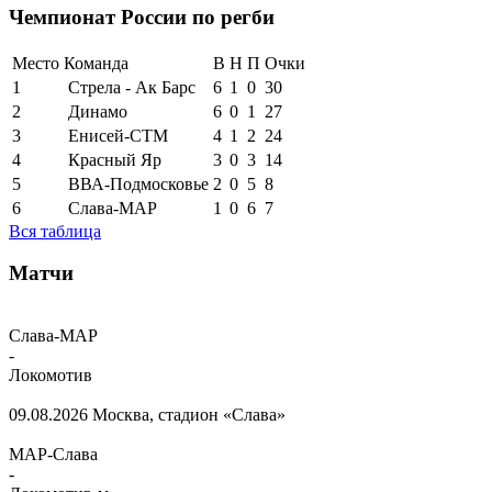
Чемпионат России по регби
Место
Команда
В
Н
П
Очки
1
Стрела - Ак Барс
6
1
0
30
2
Динамо
6
0
1
27
3
Енисей-СТМ
4
1
2
24
4
Красный Яр
3
0
3
14
5
ВВА-Подмосковье
2
0
5
8
6
Слава-МАР
1
0
6
7
Вся таблица
Матчи
Слава-МАР
-
Локомотив
09.08.2026
Москва, стадион «Слава»
МАР-Слава
-