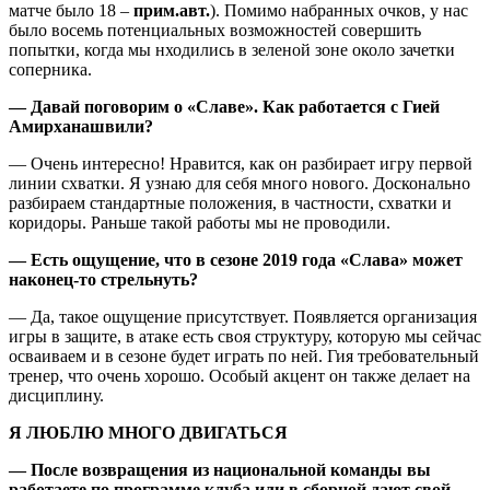
матче было 18 –
прим.авт.
). Помимо набранных очков, у нас
было восемь потенциальных возможностей совершить
попытки, когда мы нходились в зеленой зоне около зачетки
соперника.
— Давай поговорим о «Славе». Как работается с Гией
Амирханашвили?
— Очень интересно! Нравится, как он разбирает игру первой
линии схватки. Я узнаю для себя много нового. Досконально
разбираем стандартные положения, в частности, схватки и
коридоры. Раньше такой работы мы не проводили.
— Есть ощущение, что в сезоне 2019 года «Слава» может
наконец-то стрельнуть?
— Да, такое ощущение присутствует. Появляется организация
игры в защите, в атаке есть своя структуру, которую мы сейчас
осваиваем и в сезоне будет играть по ней. Гия требовательный
тренер, что очень хорошо. Особый акцент он также делает на
дисциплину.
Я ЛЮБЛЮ МНОГО ДВИГАТЬСЯ
— После возвращения из национальной команды вы
работаете по программе клуба или в сборной дают свой