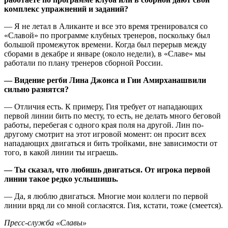
комплекс упражнений и заданий?
— Я не летал в Аликанте и все это время тренировался со
«Славой» по программе клубных тренеров, поскольку был
большой промежуток времени. Когда был перерыв между
сборами в декабре и январе (около недели), в «Славе» мы
работали по плану тренеров сборной России.
— Видение регби Лина Джонса и Гии Амирханашвили
сильно разнятся?
— Отличия есть. К примеру, Гия требует от нападающих
первой линии бить по месту, то есть, не делать много беговой
работы, перебегая с одного края поля на другой. Лин по-
другому смотрит на этот игровой момент: он просит всех
нападающих двигаться и бить тройками, вне зависимости от
того, в какой линии ты играешь.
— Ты сказал, что любишь двигаться. От игрока первой
линии такое редко услышишь.
— Да, я люблю двигаться. Многие мои коллеги по первой
линии вряд ли со мной согласятся. Гия, кстати, тоже (смеется).
Пресс-служба «Славы»