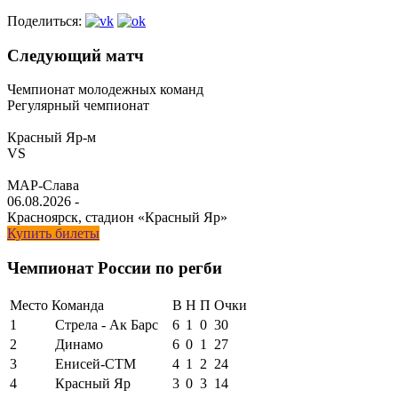
Поделиться:
Следующий матч
Чемпионат молодежных команд
Регулярный чемпионат
Красный Яр-м
VS
МАР-Слава
06.08.2026
-
Красноярск, стадион «Красный Яр»
Купить билеты
Чемпионат России по регби
Место
Команда
В
Н
П
Очки
1
Стрела - Ак Барс
6
1
0
30
2
Динамо
6
0
1
27
3
Енисей-СТМ
4
1
2
24
4
Красный Яр
3
0
3
14