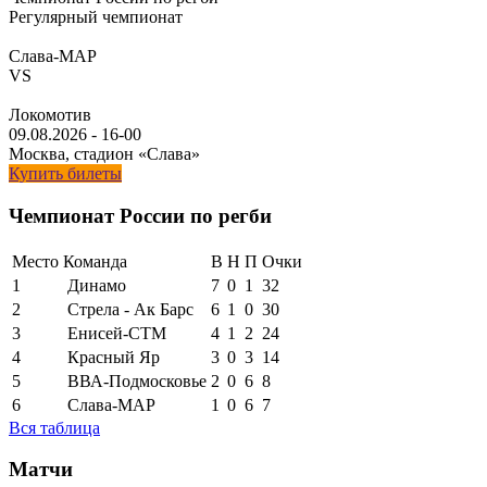
Регулярный чемпионат
Слава-МАР
VS
Локомотив
09.08.2026
-
16-00
Москва, стадион «Слава»
Купить билеты
Чемпионат России по регби
Место
Команда
В
Н
П
Очки
1
Динамо
7
0
1
32
2
Стрела - Ак Барс
6
1
0
30
3
Енисей-СТМ
4
1
2
24
4
Красный Яр
3
0
3
14
5
ВВА-Подмосковье
2
0
6
8
6
Слава-МАР
1
0
6
7
Вся таблица
Матчи