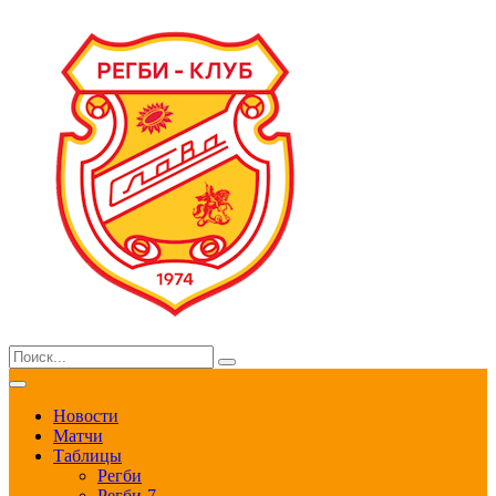
Новости
Матчи
Таблицы
Регби
Регби-7