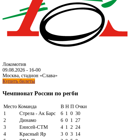
Локомотив
09.08.2026
-
16-00
Москва, стадион «Слава»
Купить билеты
Чемпионат России по регби
Место
Команда
В
Н
П
Очки
1
Стрела - Ак Барс
6
1
0
30
2
Динамо
6
0
1
27
3
Енисей-СТМ
4
1
2
24
4
Красный Яр
3
0
3
14