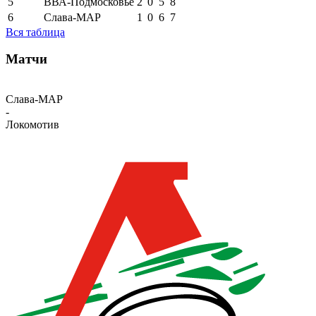
5
ВВА-Подмосковье
2
0
5
8
6
Слава-МАР
1
0
6
7
Вся таблица
Матчи
Слава-МАР
-
Локомотив