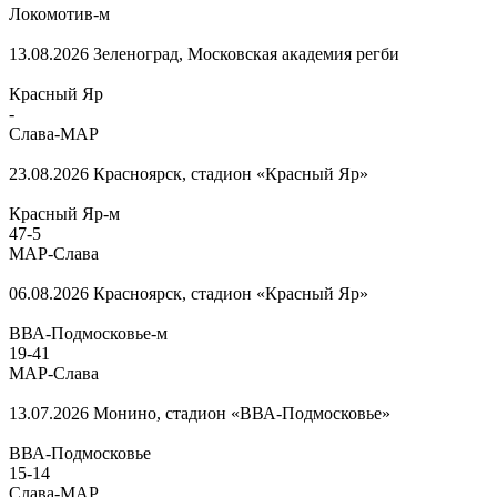
Локомотив-м
13.08.2026
Зеленоград, Московская академия регби
Красный Яр
-
Слава-МАР
23.08.2026
Красноярск, стадион «Красный Яр»
Красный Яр-м
47
-
5
МАР-Слава
06.08.2026
Красноярск, стадион «Красный Яр»
ВВА-Подмосковье-м
19
-
41
МАР-Слава
13.07.2026
Монино, стадион «ВВА-Подмосковье»
ВВА-Подмосковье
15
-
14
Слава-МАР