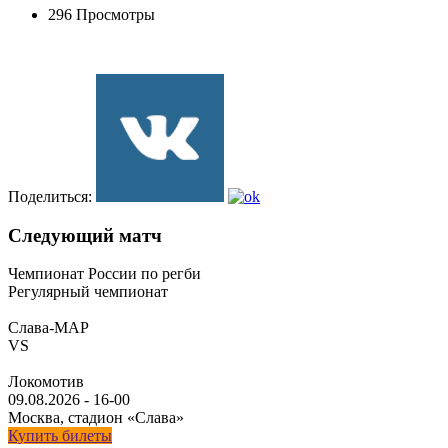
296 Просмотры
Поделиться:
Следующий матч
Чемпионат России по регби
Регулярный чемпионат
Слава-МАР
VS
Локомотив
09.08.2026
-
16-00
Москва, стадион «Слава»
Купить билеты