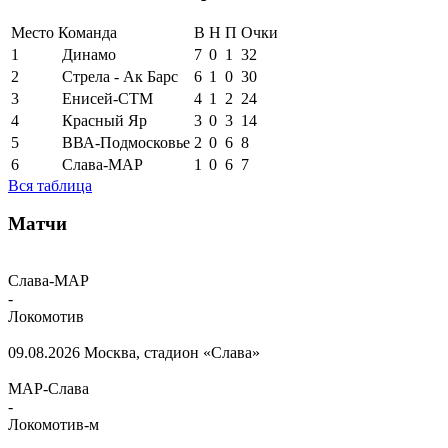
Место
Команда
В
Н
П
Очки
1
Динамо
7
0
1
32
2
Стрела - Ак Барс
6
1
0
30
3
Енисей-СТМ
4
1
2
24
4
Красный Яр
3
0
3
14
5
ВВА-Подмосковье
2
0
6
8
6
Слава-МАР
1
0
6
7
Вся таблица
Матчи
Слава-МАР
-
Локомотив
09.08.2026
Москва, стадион «Слава»
МАР-Слава
-
Локомотив-м