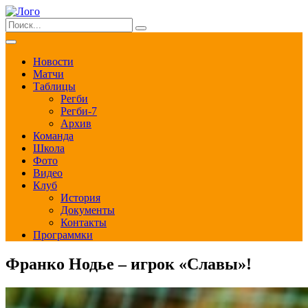
Новости
Матчи
Таблицы
Регби
Регби-7
Архив
Команда
Школа
Фото
Видео
Клуб
История
Документы
Контакты
Программки
Франко Нодье – игрок «Славы»!