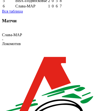
5
ВВА-Подмосковье
2
0
5
8
6
Слава-МАР
1
0
6
7
Вся таблица
Матчи
Слава-МАР
-
Локомотив