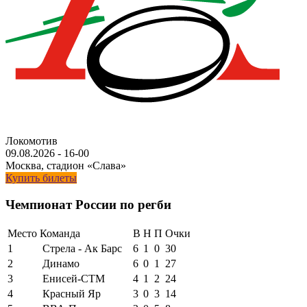
Локомотив
09.08.2026
-
16-00
Москва, стадион «Слава»
Купить билеты
Чемпионат России по регби
Место
Команда
В
Н
П
Очки
1
Стрела - Ак Барс
6
1
0
30
2
Динамо
6
0
1
27
3
Енисей-СТМ
4
1
2
24
4
Красный Яр
3
0
3
14