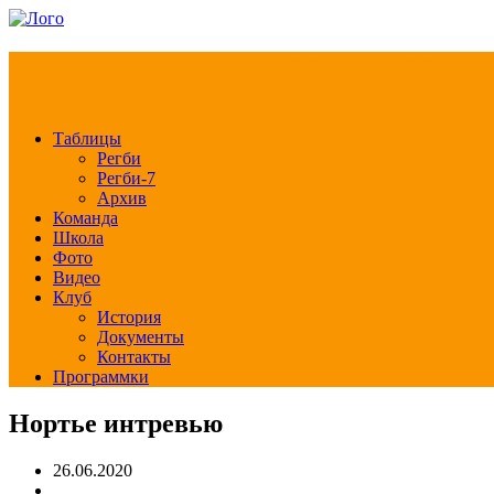
РЕГБИ КЛУБ СЛА
Таблицы
Регби
Регби-7
Архив
Команда
Школа
Фото
Видео
Клуб
История
Документы
Контакты
Программки
Нортье интревью
26.06.2020