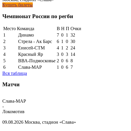
Купить билеты
Чемпионат России по регби
Место
Команда
В
Н
П
Очки
1
Динамо
7
0
1
32
2
Стрела - Ак Барс
6
1
0
30
3
Енисей-СТМ
4
1
2
24
4
Красный Яр
3
0
3
14
5
ВВА-Подмосковье
2
0
6
8
6
Слава-МАР
1
0
6
7
Вся таблица
Матчи
Слава-МАР
-
Локомотив
09.08.2026
Москва, стадион «Слава»