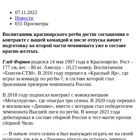
07.11.2022
Новости
655 Просмотры
Воспитанник красноярского регби достиг соглашения о
контракте с нашей командой и после отпуска начнет
подготовку ко второй части чемпионата уже в составе
красно-желтых.
Глеб Фарков
родился 14 мая 1997 года в Красноярске. Рост –
177 см, вес – 80 кг. Амплуа – 10,15 номер. Воспитанник
«Енисея-СТМ». В 2016 году перешел в «Красный Яр», где
играл за команду по регби-7, в составе которой стал
бронзовым призером чемпионата России.
В 2018 году подписал контракт с новокузнецким
«Металлургом», где отыграл три сезона. В 2020 году перешел
в московское «Динамо», вместе с которым стал победителем
чемпионата Высшей лиги по регби. В конце 2021 года
дебютировал в составе сборной России в тест-матче против
сборной Чили.
— В начале этого сезона я был вынужден играть не на своей
позиции, так как в «Динамо» просто не осталось девятых