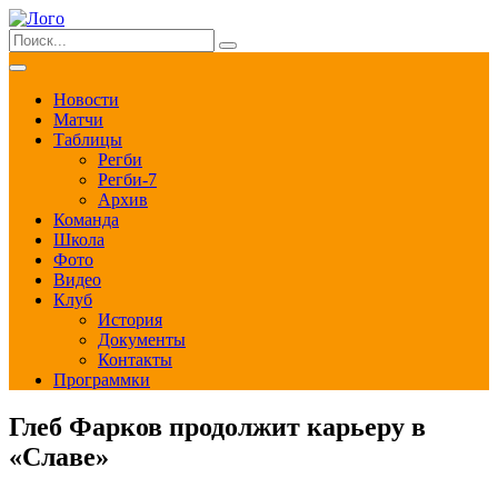
Новости
Матчи
Таблицы
Регби
Регби-7
Архив
Команда
Школа
Фото
Видео
Клуб
История
Документы
Контакты
Программки
Глеб Фарков продолжит карьеру в
«Славе»