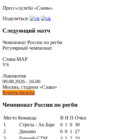
Пресс-служба «Славы»
Поделиться:
Следующий матч
Чемпионат России по регби
Регулярный чемпионат
Слава-МАР
VS
Локомотив
09.08.2026
-
16-00
Москва, стадион «Слава»
Купить билеты
Чемпионат России по регби
Место
Команда
В
Н
П
Очки
1
Стрела - Ак Барс
6
1
0
30
2
Динамо
6
0
1
27
3
Енисей-СТМ
4
1
2
24