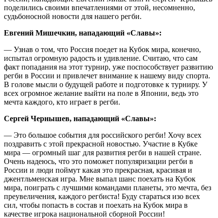
поделились своими впечатлениями от этой, несомненно,
судьбоносной новости для нашего регби.
Евгений Мишечкин, нападающий «Славы»:
— Узнав о том, что Россия поедет на Кубок мира, конечно,
испытал огромную радость и удивление. Считаю, что сам
факт попадания на этот турнир, уже поспособствует развитию
регби в России и привлечет внимание к нашему виду спорта.
В голове мысли о будущей работе и подготовке к турниру. У
всех огромное желание выйти на поле в Японии, ведь это
мечта каждого, кто играет в регби.
Сергей Чернышев, нападающий «Славы»:
— Это большое события для российского регби! Хочу всех
поздравить с этой прекрасной новостью. Участие в Кубке
мира — огромный шаг для развития регби в нашей стране.
Очень надеюсь, что это поможет популяризации регби в
России и люди поймут какая это прекрасная, красивая и
джентльменская игра. Мне выпал шанс поехать на Кубок
мира, поиграть с лучшими командами планеты, это мечта, без
преувеличения, каждого регбиста! Буду стараться изо всех
сил, чтобы попасть в состав и поехать на Кубок мира в
качестве игрока национальной сборной России!