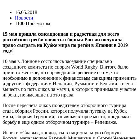
16.05.2018
Новости
1100 Просмотры
15 мая пришла сенсационная и радостная для всего
российского регби новость: сборная России получила
право сыграть на Кубке мира по регби в Японии в 2019
году!
10 мая в Лондоне состоялось заседание специально
созданного комитета по спорам World Rugby. В итоге было
принято жесткое, но справедливое решение о том, что
необходимо в дополнение к финансовым санкциям применить
и другие к федерациям Испании, Румынии и Бельгии, то есть
вычесть по пять очков за матчи, в которых принимали участие
игроки, не имевшие на это права.
После пересчета очков победителем отборочного турнира
стала сборная России, которая получила путевку на Кубок
мира, сборная Германии, занявшая второе место, продолжит
борьбу в еще одном отборочном турнире – Репешаже.
Игроки «Славы», кандидаты в национальную сборную
России, нападающие Евгений Мишечкин и Сергей Чернышев