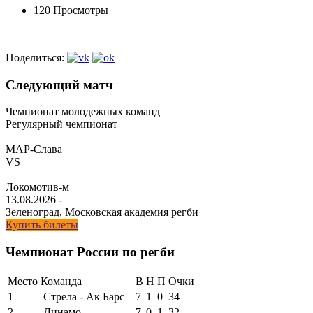
120 Просмотры
Поделиться:
Следующий матч
Чемпионат молодежных команд
Регулярный чемпионат
МАР-Слава
VS
Локомотив-м
13.08.2026
-
Зеленоград, Московская академия регби
Купить билеты
Чемпионат России по регби
Место
Команда
В
Н
П
Очки
1
Стрела - Ак Барс
7
1
0
34
2
Динамо
7
0
1
32