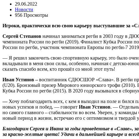
29.06.2022
Новости
956 Просмотры
Игроки, практически всю свою карьеру выступавшие за «Сл
Сергей Степанов
начинал заниматься регби в 2003 году в ДЮ
чемпионата России по регби (2019). Финалист Кубка России по
России по регби, участник чемпионата Европы по регби-7 2019
— Я решил закончить свою спортивную карьеру, это было очень
вкладывали в меня свои силы, особенно, начиная с детско-юно
сказать спасибо всем, кто прошёл со мной этот путь!
Иван Устинов
–
воспитанник СДЮСШОР «Слава». В регби пришё
(U20). Бронзовый призер Мирового юниорского трофи (2010). Б
Кубка России по регби (2015). В 2020 году вызывался в сборну
—
Хочу поблагодарить всех, с кем я выходил на поле и бился п
новых успехов и побед, — говорит
Иван Устинов
. — Отдельны
но самого главного – стабильности во всем. Уверен, у команды
новый период в жизни, встречаю его с оптимизмом и твердой у
Благодарим Сергея и Ивана за годы проведенные в «Славе», за
за красно-желтые цвета! Удачи в дальнейшей карьере и всег