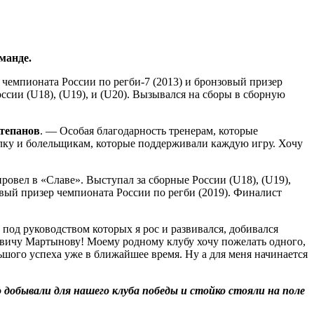
манде.
чемпионата России по регби-7 (2013) и бронзовый призер
сии (U18), (U19), и (U20). Вызывался на сборы в сборную
тепанов
. — Особая благодарность тренерам, которые
алку и болельщикам, которые поддерживали каждую игру. Хочу
вел в «Славе». Выступал за сборные России (U18), (U19),
вый призер чемпионата России по регби (2019). Финалист
 под руководством которых я рос и развивался, добивался
овичу Мартынову! Моему родному клубу хочу пожелать одного,
ьшого успеха уже в ближайшее время. Ну а для меня начинается
что добывали для нашего клуба победы и стойко стояли на поле