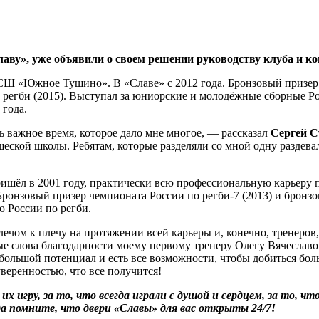
аву», уже объявили о своем решении руководству клуба и ко
СШ «Южное Тушино». В «Славе» с 2012 года. Бронзовый призер 
 регби (2015). Выступал за юниорские и молодёжные сборные Рос
 года.
 важное время, которое дало мне многое, — рассказал
Сергей С
шеской школы. Ребятам, которые разделяли со мной одну раздев
л в 2001 году, практически всю профессиональную карьеру про
ронзовый призер чемпионата России по регби-7 (2013) и бронзо
ю России по регби.
лечом к плечу на протяжении всей карьеры и, конечно, тренеров,
е слова благодарности моему первому тренеру Олегу Вячеслав
 большой потенциал и есть все возможности, чтобы добиться бол
веренностью, что все получится!
 их игру, за то, что всегда играли с душой и сердцем, за то, 
да помните, что двери «Славы» для вас открыты 24/7!