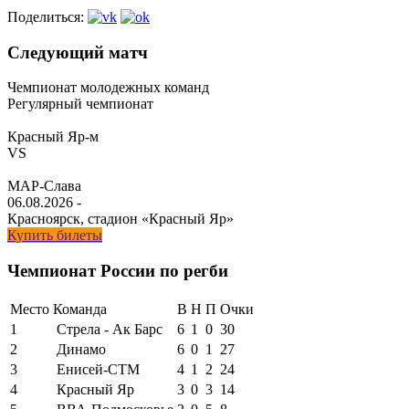
Поделиться:
Следующий матч
Чемпионат молодежных команд
Регулярный чемпионат
Красный Яр-м
VS
МАР-Слава
06.08.2026
-
Красноярск, стадион «Красный Яр»
Купить билеты
Чемпионат России по регби
Место
Команда
В
Н
П
Очки
1
Стрела - Ак Барс
6
1
0
30
2
Динамо
6
0
1
27
3
Енисей-СТМ
4
1
2
24
4
Красный Яр
3
0
3
14