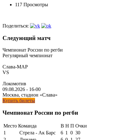
117 Просмотры
Поделиться:
Следующий матч
Чемпионат России по регби
Регулярный чемпионат
Слава-МАР
VS
Локомотив
09.08.2026
-
16-00
Москва, стадион «Слава»
Купить билеты
Чемпионат России по регби
Место
Команда
В
Н
П
Очки
1
Стрела - Ак Барс
6
1
0
30
2
Динамо
6
0
1
27