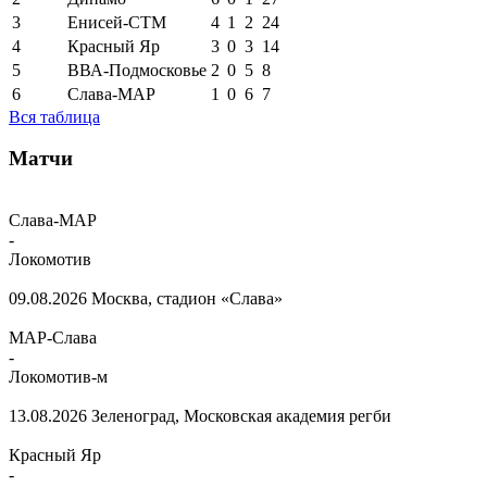
3
Енисей-СТМ
4
1
2
24
4
Красный Яр
3
0
3
14
5
ВВА-Подмосковье
2
0
5
8
6
Слава-МАР
1
0
6
7
Вся таблица
Матчи
Слава-МАР
-
Локомотив
09.08.2026
Москва, стадион «Слава»
МАР-Слава
-
Локомотив-м
13.08.2026
Зеленоград, Московская академия регби
Красный Яр
-