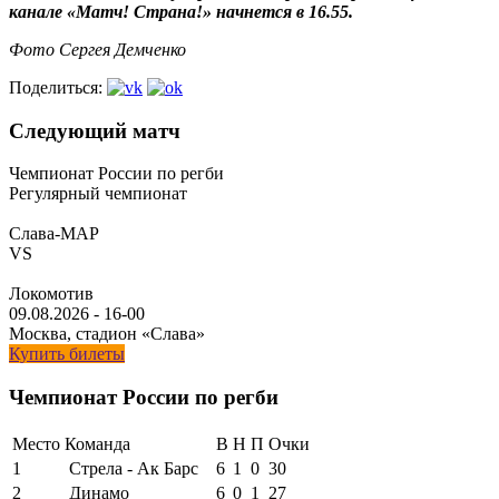
канале «Матч! Страна!» начнется в 16.55.
Фото Сергея Демченко
Поделиться:
Следующий матч
Чемпионат России по регби
Регулярный чемпионат
Слава-МАР
VS
Локомотив
09.08.2026
-
16-00
Москва, стадион «Слава»
Купить билеты
Чемпионат России по регби
Место
Команда
В
Н
П
Очки
1
Стрела - Ак Барс
6
1
0
30
2
Динамо
6
0
1
27