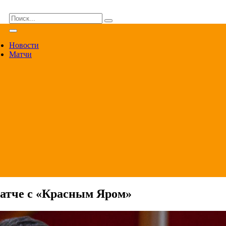
ВА
Новости
Матчи
матче с «Красным Яром»