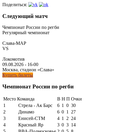
Поделиться:
Следующий матч
Чемпионат России по регби
Регулярный чемпионат
Слава-МАР
VS
Локомотив
09.08.2026
-
16-00
Москва, стадион «Слава»
Купить билеты
Чемпионат России по регби
Место
Команда
В
Н
П
Очки
1
Стрела - Ак Барс
6
1
0
30
2
Динамо
6
0
1
27
3
Енисей-СТМ
4
1
2
24
4
Красный Яр
3
0
3
14
5
ВВА-Подмосковье
2
0
5
8