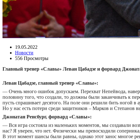
19.05.2022
Новости
556 Просмотры
Главный тренер «Славы» Леван Цабадзе и форвард Джоната
Леван Цабадзе, главный тренер «Славы»:
— Очень много ошибок допускаем. Перехват Непейвода, наверн
половину того, что создали, то должны были заканчивать к пер
пусть спрашивает десятого. На поле они решили бить ногой в а
Но у нас есть потери среди защитников – Марков и Степанов в
Джонатан Ренсбург, форвард «Славы»:
— Вся игра состояла из маленьких моментов, мы создавали во
нас? Я уверен, что нет. Физически мы превосходили соперника
В этот момент шансы были равны, однако этот занос многое ре