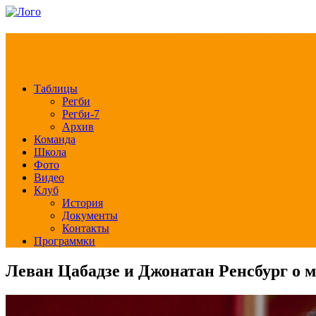
РЕГБИ КЛУБ СЛА
Таблицы
Регби
Регби-7
Архив
Команда
Школа
Фото
Видео
Клуб
История
Документы
Контакты
Программки
Леван Цабадзе и Джонатан Ренсбург о 