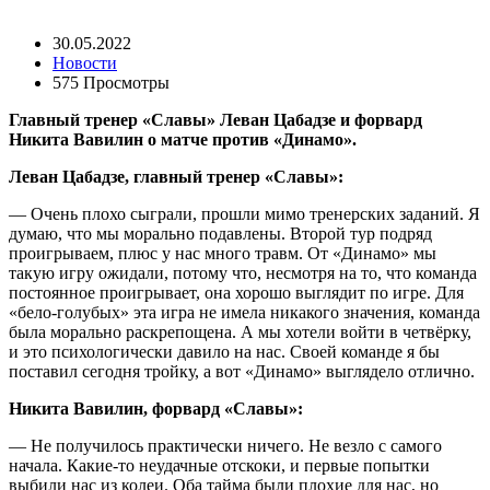
30.05.2022
Новости
575 Просмотры
Главный тренер «Славы» Леван Цабадзе и форвард
Никита Вавилин о матче против «Динамо».
Леван Цабадзе, главный тренер «Славы»:
— Очень плохо сыграли, прошли мимо тренерских заданий. Я
думаю, что мы морально подавлены. Второй тур подряд
проигрываем, плюс у нас много травм. От «Динамо» мы
такую игру ожидали, потому что, несмотря на то, что команда
постоянное проигрывает, она хорошо выглядит по игре. Для
«бело-голубых» эта игра не имела никакого значения, команда
была морально раскрепощена. А мы хотели войти в четвёрку,
и это психологически давило на нас. Своей команде я бы
поставил сегодня тройку, а вот «Динамо» выглядело отлично.
Никита Вавилин, форвард «Славы»
:
— Не получилось практически ничего. Не везло с самого
начала. Какие-то неудачные отскоки, и первые попытки
выбили нас из колеи. Оба тайма были плохие для нас, но