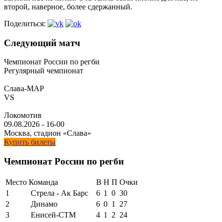
второй, наверное, более сдержанный.
Поделиться:
Следующий матч
Чемпионат России по регби
Регулярный чемпионат
Слава-МАР
VS
Локомотив
09.08.2026
-
16-00
Москва, стадион «Слава»
Купить билеты
Чемпионат России по регби
Место
Команда
В
Н
П
Очки
1
Стрела - Ак Барс
6
1
0
30
2
Динамо
6
0
1
27
3
Енисей-СТМ
4
1
2
24