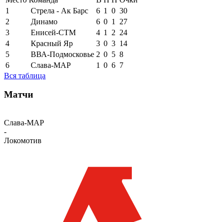
1
Стрела - Ак Барс
6
1
0
30
2
Динамо
6
0
1
27
3
Енисей-СТМ
4
1
2
24
4
Красный Яр
3
0
3
14
5
ВВА-Подмосковье
2
0
5
8
6
Слава-МАР
1
0
6
7
Вся таблица
Матчи
Слава-МАР
-
Локомотив