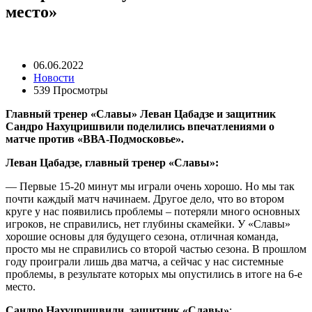
место»
06.06.2022
Новости
539 Просмотры
Главный тренер «Славы» Леван Цабадзе и защитник
Сандро Нахуцришвили поделились впечатлениями о
матче против «ВВА-Подмосковье».
Леван Цабадзе, главный тренер «Славы»:
— Первые 15-20 минут мы играли очень хорошо. Но мы так
почти каждый матч начинаем. Другое дело, что во втором
круге у нас появились проблемы – потеряли много основных
игроков, не справились, нет глубины скамейки. У «Славы»
хорошие основы для будущего сезона, отличная команда,
просто мы не справились со второй частью сезона. В прошлом
году проиграли лишь два матча, а сейчас у нас системные
проблемы, в результате которых мы опустились в итоге на 6-е
место.
Сандро Нахуцришвили, защитник «Славы»
: