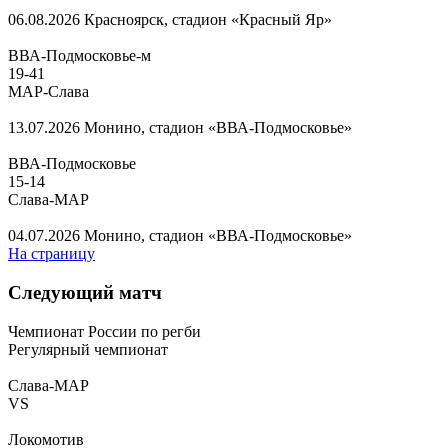
06.08.2026
Красноярск, стадион «Красный Яр»
ВВА-Подмосковье-м
19
-
41
МАР-Слава
13.07.2026
Монино, стадион «ВВА-Подмосковье»
ВВА-Подмосковье
15
-
14
Слава-МАР
04.07.2026
Монино, стадион «ВВА-Подмосковье»
На страницу
Следующий матч
Чемпионат России по регби
Регулярный чемпионат
Слава-МАР
VS
Локомотив