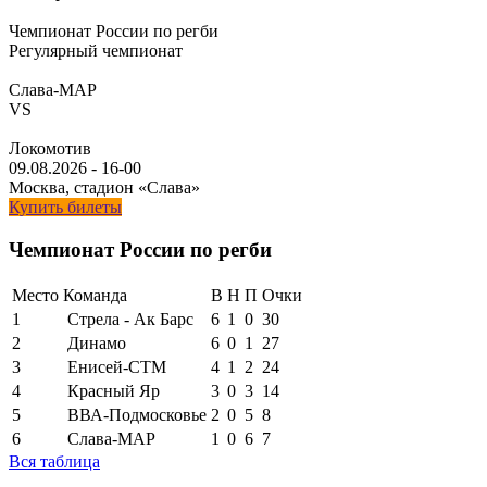
Чемпионат России по регби
Регулярный чемпионат
Слава-МАР
VS
Локомотив
09.08.2026
-
16-00
Москва, стадион «Слава»
Купить билеты
Чемпионат России по регби
Место
Команда
В
Н
П
Очки
1
Стрела - Ак Барс
6
1
0
30
2
Динамо
6
0
1
27
3
Енисей-СТМ
4
1
2
24
4
Красный Яр
3
0
3
14
5
ВВА-Подмосковье
2
0
5
8
6
Слава-МАР
1
0
6
7
Вся таблица