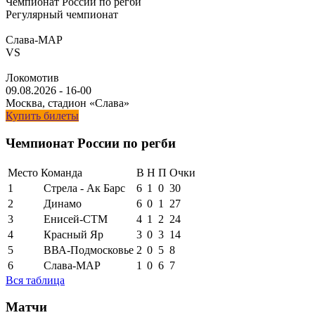
Чемпионат России по регби
Регулярный чемпионат
Слава-МАР
VS
Локомотив
09.08.2026
-
16-00
Москва, стадион «Слава»
Купить билеты
Чемпионат России по регби
Место
Команда
В
Н
П
Очки
1
Стрела - Ак Барс
6
1
0
30
2
Динамо
6
0
1
27
3
Енисей-СТМ
4
1
2
24
4
Красный Яр
3
0
3
14
5
ВВА-Подмосковье
2
0
5
8
6
Слава-МАР
1
0
6
7
Вся таблица
Матчи