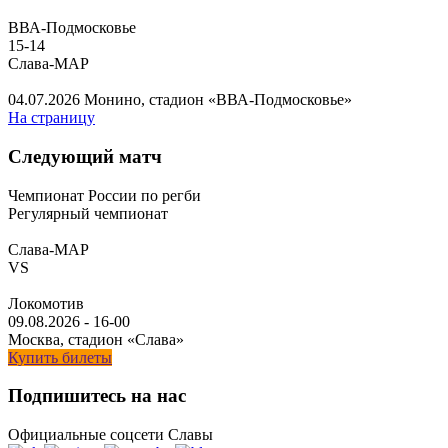
ВВА-Подмосковье
15
-
14
Слава-МАР
04.07.2026
Монино, стадион «ВВА-Подмосковье»
На страницу
Следующий матч
Чемпионат России по регби
Регулярный чемпионат
Слава-МАР
VS
Локомотив
09.08.2026
-
16-00
Москва, стадион «Слава»
Купить билеты
Подпишитесь на нас
Официальные соцсети Славы