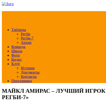
РЕГБИ КЛУБ СЛА
Таблицы
Регби
Регби-7
Архив
Команда
Школа
Фото
Видео
Клуб
История
Документы
Контакты
Программки
МАЙКЛ АМИРАС – ЛУЧШИЙ ИГРОК 
РЕГБИ-7»