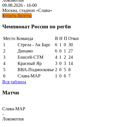
Локомотив
09.08.2026
-
16-00
Москва, стадион «Слава»
Купить билеты
Чемпионат России по регби
Место
Команда
В
Н
П
Очки
1
Стрела - Ак Барс
6
1
0
30
2
Динамо
6
0
1
27
3
Енисей-СТМ
4
1
2
24
4
Красный Яр
3
0
3
14
5
ВВА-Подмосковье
2
0
5
8
6
Слава-МАР
1
0
6
7
Вся таблица
Матчи
Слава-МАР
-
Локомотив