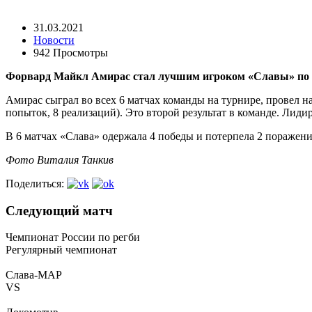
31.03.2021
Новости
942 Просмотры
Форвард Майкл Амирас стал лучшим игроком «Славы» по ит
Амирас сыграл во всех 6 матчах команды на турнире, провел на
попыток, 8 реализаций). Это второй результат в команде. Лиди
В 6 матчах «Слава» одержала 4 победы и потерпела 2 поражения
Фото Виталия Танкив
Поделиться:
Следующий матч
Чемпионат России по регби
Регулярный чемпионат
Слава-МАР
VS