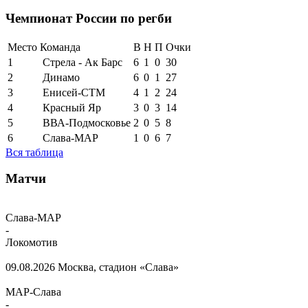
Чемпионат России по регби
Место
Команда
В
Н
П
Очки
1
Стрела - Ак Барс
6
1
0
30
2
Динамо
6
0
1
27
3
Енисей-СТМ
4
1
2
24
4
Красный Яр
3
0
3
14
5
ВВА-Подмосковье
2
0
5
8
6
Слава-МАР
1
0
6
7
Вся таблица
Матчи
Слава-МАР
-
Локомотив
09.08.2026
Москва, стадион «Слава»
МАР-Слава
-