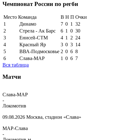
Чемпионат России по регби
Место
Команда
В
Н
П
Очки
1
Динамо
7
0
1
32
2
Стрела - Ак Барс
6
1
0
30
3
Енисей-СТМ
4
1
2
24
4
Красный Яр
3
0
3
14
5
ВВА-Подмосковье
2
0
6
8
6
Слава-МАР
1
0
6
7
Вся таблица
Матчи
Слава-МАР
-
Локомотив
09.08.2026
Москва, стадион «Слава»
МАР-Слава
-
Локомотив-м