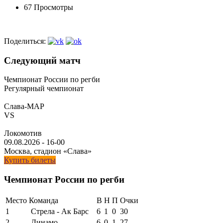
67 Просмотры
Поделиться:
Следующий матч
Чемпионат России по регби
Регулярный чемпионат
Слава-МАР
VS
Локомотив
09.08.2026
-
16-00
Москва, стадион «Слава»
Купить билеты
Чемпионат России по регби
Место
Команда
В
Н
П
Очки
1
Стрела - Ак Барс
6
1
0
30
2
Динамо
6
0
1
27