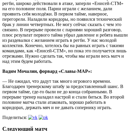
регби, широко действовали в атаке, заперли «Енисей-СТМ»
на его половине поля. Парни играли с желанием, дали
проявить себя молодёжи. В первом тайме, наверное,
перегорели. Наладили коридоры, но появился технический
брак у линии четвертных. Не могу сейчас сказать с чем это
связано. В перерыве провели с парнями хороший разговор,
плюс результат первого тайма убрал давление и ребята вышли
из раздевалки с желанием играть в регби. У нас молодой
коллектив. Конечно, хотелось бы на равных играть с такими
командами, как «Енисей-СТМ», но пока это получается лишь
отрезками. Нужно сделать так, чтобы мы играли весь матч и
над этим будем работать.
Вадим Мочалин, форвард «Славы-МАР»:
— Не ожидал, что дадут так много игрового времени.
Благодарен тренерскому штабу за предоставленный шанс. В
первом тайме, где-то были не до конца собранными. В
перерыве тренер наладил настрой и стали биться. Во второй
половине матча стали атаковать, хорошо работать в
коридорах, держать мяч и не давать сопернику играть.
Поделиться:
Следующий матч