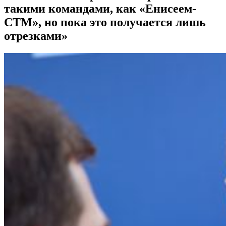
такими командами, как «Енисеем-
СТМ», но пока это получается лишь
отрезками»