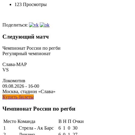
123 Просмотры
Поделиться:
Следующий матч
Чемпионат России по регби
Регулярный чемпионат
Слава-МАР
VS
Локомотив
09.08.2026
-
16-00
Москва, стадион «Слава»
Купить билеты
Чемпионат России по регби
Место
Команда
В
Н
П
Очки
1
Стрела - Ак Барс
6
1
0
30
2
Динамо
6
0
1
27