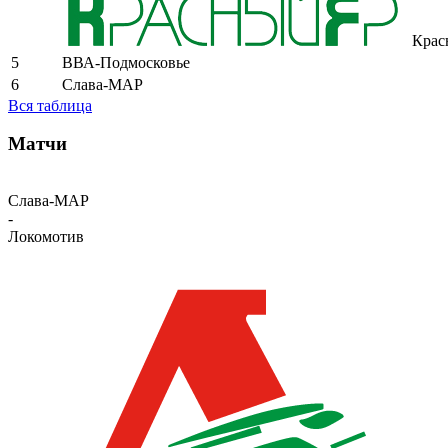
Крас
5
ВВА-Подмосковье
6
Слава-МАР
Вся таблица
Матчи
Слава-МАР
-
Локомотив