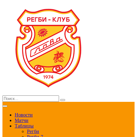
Новости
Матчи
Таблицы
Регби
Регби-7