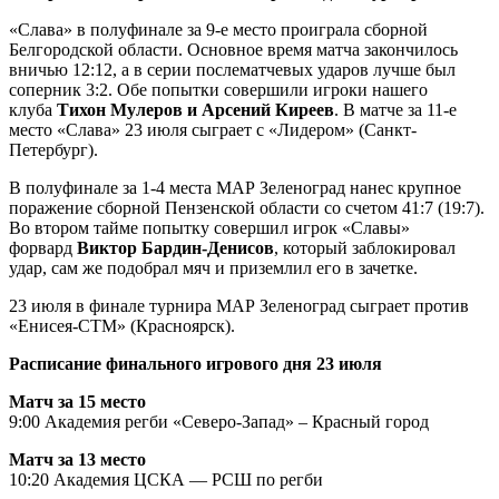
«Слава» в полуфинале за 9-е место проиграла сборной
Белгородской области. Основное время матча закончилось
вничью 12:12, а в серии послематчевых ударов лучше был
соперник 3:2. Обе попытки совершили игроки нашего
клуба
Тихон Мулеров и Арсений Киреев
. В матче за 11-е
место «Слава» 23 июля сыграет с «Лидером» (Санкт-
Петербург).
В полуфинале за 1-4 места МАР Зеленоград нанес крупное
поражение сборной Пензенской области со счетом 41:7 (19:7).
Во втором тайме попытку совершил игрок «Славы»
форвард
Виктор Бардин-Денисов
, который заблокировал
удар, сам же подобрал мяч и приземлил его в зачетке.
23 июля в финале турнира МАР Зеленоград сыграет против
«Енисея-СТМ» (Красноярск).
Расписание финального игрового дня 23 июля
Матч за 15 место
9:00 Академия регби «Северо-Запад» – Красный город
Матч за 13 место
10:20 Академия ЦСКА — РСШ по регби