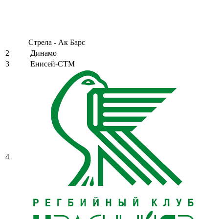
Стрела - Ак Барс
2
Динамо
3
Енисей-СТМ
4