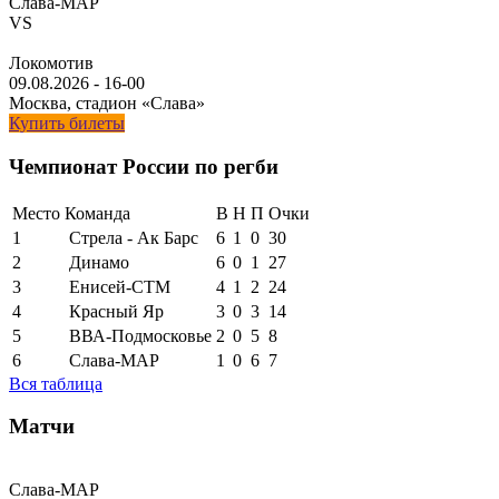
Слава-МАР
VS
Локомотив
09.08.2026
-
16-00
Москва, стадион «Слава»
Купить билеты
Чемпионат России по регби
Место
Команда
В
Н
П
Очки
1
Стрела - Ак Барс
6
1
0
30
2
Динамо
6
0
1
27
3
Енисей-СТМ
4
1
2
24
4
Красный Яр
3
0
3
14
5
ВВА-Подмосковье
2
0
5
8
6
Слава-МАР
1
0
6
7
Вся таблица
Матчи
Слава-МАР