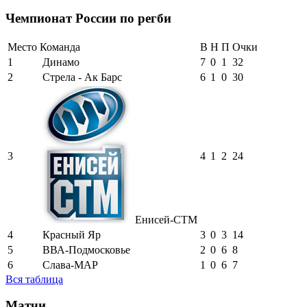
Чемпионат России по регби
Место
Команда
В
Н
П
Очки
1
Динамо
7
0
1
32
2
Стрела - Ак Барс
6
1
0
30
3
4
1
2
24
Енисей-СТМ
4
Красный Яр
3
0
3
14
5
ВВА-Подмосковье
2
0
6
8
6
Слава-МАР
1
0
6
7
Вся таблица
Матчи