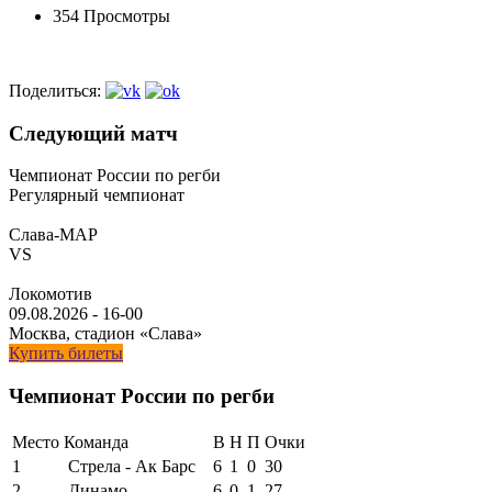
354 Просмотры
Поделиться:
Следующий матч
Чемпионат России по регби
Регулярный чемпионат
Слава-МАР
VS
Локомотив
09.08.2026
-
16-00
Москва, стадион «Слава»
Купить билеты
Чемпионат России по регби
Место
Команда
В
Н
П
Очки
1
Стрела - Ак Барс
6
1
0
30
2
Динамо
6
0
1
27