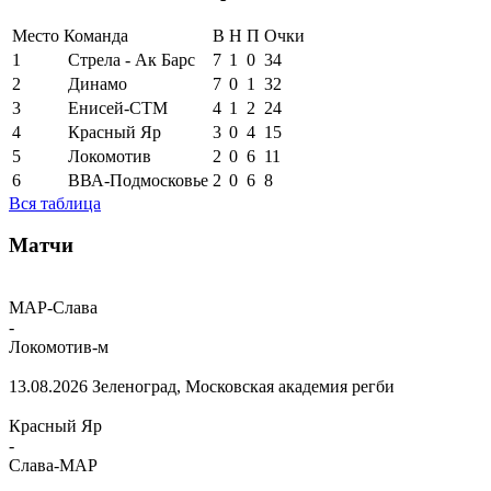
Место
Команда
В
Н
П
Очки
1
Стрела - Ак Барс
7
1
0
34
2
Динамо
7
0
1
32
3
Енисей-СТМ
4
1
2
24
4
Красный Яр
3
0
4
15
5
Локомотив
2
0
6
11
6
ВВА-Подмосковье
2
0
6
8
Вся таблица
Матчи
МАР-Слава
-
Локомотив-м
13.08.2026
Зеленоград, Московская академия регби
Красный Яр
-
Слава-МАР