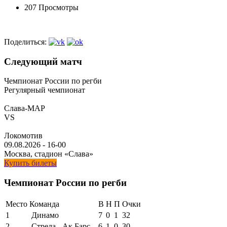
207 Просмотры
Поделиться:
Следующий матч
Чемпионат России по регби
Регулярный чемпионат
Слава-МАР
VS
Локомотив
09.08.2026
-
16-00
Москва, стадион «Слава»
Купить билеты
Чемпионат России по регби
Место
Команда
В
Н
П
Очки
1
Динамо
7
0
1
32
2
Стрела - Ак Барс
6
1
0
30