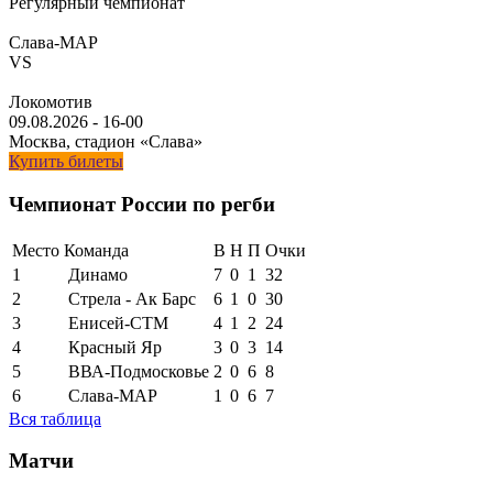
Регулярный чемпионат
Слава-МАР
VS
Локомотив
09.08.2026
-
16-00
Москва, стадион «Слава»
Купить билеты
Чемпионат России по регби
Место
Команда
В
Н
П
Очки
1
Динамо
7
0
1
32
2
Стрела - Ак Барс
6
1
0
30
3
Енисей-СТМ
4
1
2
24
4
Красный Яр
3
0
3
14
5
ВВА-Подмосковье
2
0
6
8
6
Слава-МАР
1
0
6
7
Вся таблица
Матчи