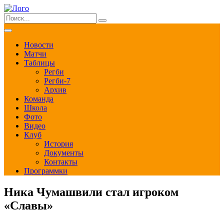
Новости
Матчи
Таблицы
Регби
Регби-7
Архив
Команда
Школа
Фото
Видео
Клуб
История
Документы
Контакты
Программки
Ника Чумашвили стал игроком
«Славы»