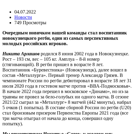
04.07.2022
Новости
749 Просмотры
Очередным новичком нашей команды стал воспитанник
новокузнецкого регби, один из самых перспективных
молодых российских игроков.
Никита Арлашов
родился 8 июня 2002 года в Новокузнецке.
Рост – 193 см, вес – 105 кг. Амплуа – 8-й номер
(стягивающий). В регби пришел в возрасте 8 лет.
Воспитанник «Буревестника» (Новокузнецк), далее вошел в
состав «Металлурга». Первый тренер Александр Грязев. В
чемпионате России по регби дебютировал в возрасте 18 лет 31
июля 2020 года в гостевом матче против «ВВА-Подмосковья».
В начале 2022 года перешел в московское «Динамо», но из-за
травмы не провел за бело-голубых ни одного матча. В сезоне
2021/22 сыграл за «Металлург» 8 матчей (442 минуты), набрал
5 очков (1 попытка). В составе сборной России по регби (U20)
стал бронзовым призером Первенства Европы 2021 года (все
три матча отыграл от начала до конца, совершил одну
попытку).
Мы приветствуем Никиту в «Славе» и желаем ему