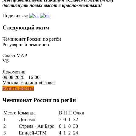
достигнуть новых высот с красно-желтыми!
Поделиться:
Следующий матч
Чемпионат России по регби
Регулярный чемпионат
Слава-МАР
VS
Локомотив
09.08.2026
-
16-00
Москва, стадион «Слава»
Купить билеты
Чемпионат России по регби
Место
Команда
В
Н
П
Очки
1
Динамо
7
0
1
32
2
Стрела - Ак Барс
6
1
0
30
3
Енисей-СТМ
4
1
2
24