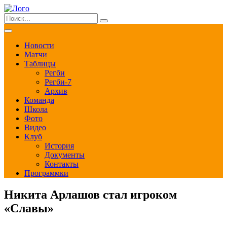
Новости
Матчи
Таблицы
Регби
Регби-7
Архив
Команда
Школа
Фото
Видео
Клуб
История
Документы
Контакты
Программки
Никита Арлашов стал игроком
«Славы»