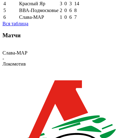
4
Красный Яр
3
0
3
14
5
ВВА-Подмосковье
2
0
6
8
6
Слава-МАР
1
0
6
7
Вся таблица
Матчи
Слава-МАР
-
Локомотив