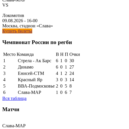
VS
Локомотив
09.08.2026
-
16-00
Москва, стадион «Слава»
Купить билеты
Чемпионат России по регби
Место
Команда
В
Н
П
Очки
1
Стрела - Ак Барс
6
1
0
30
2
Динамо
6
0
1
27
3
Енисей-СТМ
4
1
2
24
4
Красный Яр
3
0
3
14
5
ВВА-Подмосковье
2
0
5
8
6
Слава-МАР
1
0
6
7
Вся таблица
Матчи
Слава-МАР