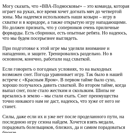
Могу сказать, что «ВВА-Подмосковье» – это команда, которая
играет на руках, все время хочет догнать мяч до четвертой
зоны. Мы надеемся использовать наши козыри – игру в
схватке и в коридоре, а также открытую игру нападающими.
Но должен признать, что у соперников очень приличные
форварды. Есть сборники, есть опытные ребята. Но надеюсь,
что мы будем посерьезнее выглядеть.
При подготовке к этой игре мы уделяли внимание и
нападению, и защите. Тренировались раздельно. Но в
основном, конечно, работали над схваткой.
Если говорить о погодных условиях, то на выходных
возможен снег. Погода уравнивает игру. Так было в нашей
встрече с «Красным Яром». В первом тайме было сухо,
хорошо получалось давить схваткой. Во втором тайме, когда
выпал снег, поле стало жестким и скользким. Шипы не
врезались в землю – мы стали ехать. Снег преимущества
точно никакого нам не даст, надеюсь, что хуже от него не
станет.
Силы, даже если их и уже нет после проделанного пути, на
последнюю игру сезона найдем. Хочется взять медали,
порадовать болельщиков, близких, да и самим порадоваться
бронзе.