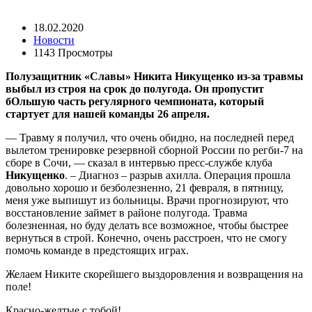
18.02.2020
Новости
1143 Просмотры
Полузащитник «Славы» Никита Никущенко из-за травмы
выбыл из строя на срок до полугода. Он пропустит
бОльшую часть регулярного чемпионата, который
стартует для нашей команды 26 апреля.
— Травму я получил, что очень обидно, на последней перед
вылетом тренировке резервной сборной России по регби-7 на
сборе в Сочи, — сказал в интервью пресс-службе клуба
Никущенко
. – Диагноз – разрыв ахилла. Операция прошла
довольно хорошо и безболезненно, 21 февраля, в пятницу,
меня уже выпишут из больницы. Врачи прогнозируют, что
восстановление займет в районе полугода. Травма
болезненная, но буду делать все возможное, чтобы быстрее
вернуться в строй. Конечно, очень расстроен, что не смогу
помочь команде в предстоящих играх.
Желаем Никите скорейшего выздоровления и возвращения на
поле!
Красно-желтые с тобой!