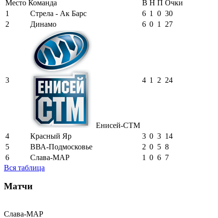
Место
Команда
В
Н
П
Очки
1
Стрела - Ак Барс
6
1
0
30
2
Динамо
6
0
1
27
3
4
1
2
24
Енисей-СТМ
4
Красный Яр
3
0
3
14
5
ВВА-Подмосковье
2
0
5
8
6
Слава-МАР
1
0
6
7
Вся таблица
Матчи
Слава-МАР