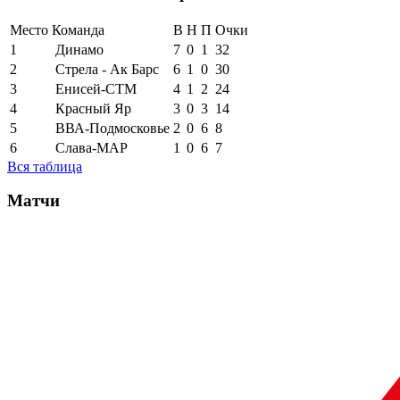
Место
Команда
В
Н
П
Очки
1
Динамо
7
0
1
32
2
Стрела - Ак Барс
6
1
0
30
3
Енисей-СТМ
4
1
2
24
4
Красный Яр
3
0
3
14
5
ВВА-Подмосковье
2
0
6
8
6
Слава-МАР
1
0
6
7
Вся таблица
Матчи