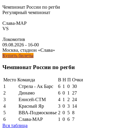
Чемпионат России по регби
Регулярный чемпионат
Слава-МАР
VS
Локомотив
09.08.2026
-
16-00
Москва, стадион «Слава»
Купить билеты
Чемпионат России по регби
Место
Команда
В
Н
П
Очки
1
Стрела - Ак Барс
6
1
0
30
2
Динамо
6
0
1
27
3
Енисей-СТМ
4
1
2
24
4
Красный Яр
3
0
3
14
5
ВВА-Подмосковье
2
0
5
8
6
Слава-МАР
1
0
6
7
Вся таблица